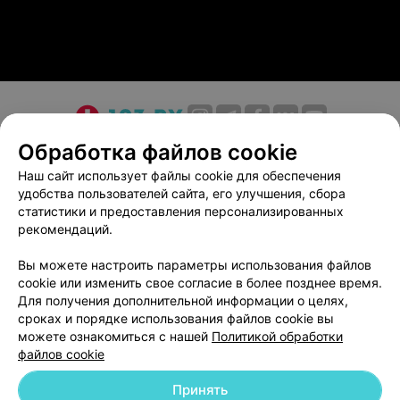
О проекте
Новости проекта
Размещение рекламы
Обработка файлов cookie
Медицинский маркетинг
Публичный договор
Наш сайт использует файлы cookie для обеспечения
удобства пользователей сайта, его улучшения, сбора
Пользовательское соглашение
Способы оплаты
статистики и предоставления персонализированных
Вакансии
Партнеры
рекомендаций.
Написать руководителю 103.by
Вы можете настроить параметры использования файлов
Написать в поддержку
cookie или изменить свое согласие в более позднее время.
Персональные настройки cookie
Для получения дополнительной информации о целях,
сроках и порядке использования файлов cookie вы
Обработка персональных данных
можете ознакомиться с нашей
Политикой обработки
файлов cookie
Принять